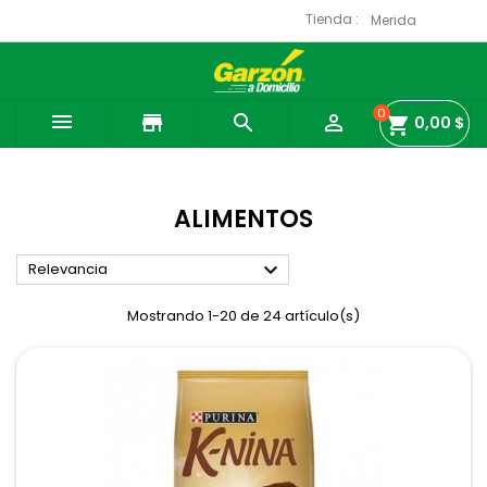
Tienda :
0

store


shopping_cart
0,00 $
ALIMENTOS

Relevancia
Mostrando 1-20 de 24 artículo(s)