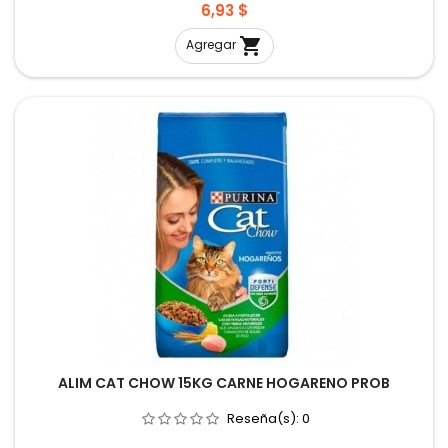
Precio
6,93 $

Agregar
ALIM CAT CHOW 15KG CARNE HOGARENO PROB
Reseña(s):
0