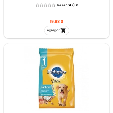
Reseña(s):
0
Precio
19,88 $

Agregar