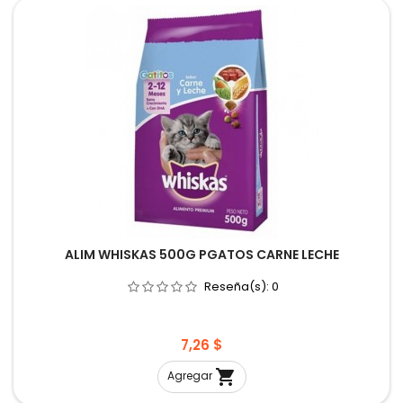
ALIM WHISKAS 500G PGATOS CARNE LECHE
Reseña(s):
0
Precio
7,26 $

Agregar