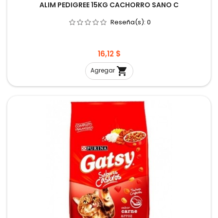
ALIM PEDIGREE 15KG CACHORRO SANO C
Reseña(s):
0
Precio
16,12 $

Agregar