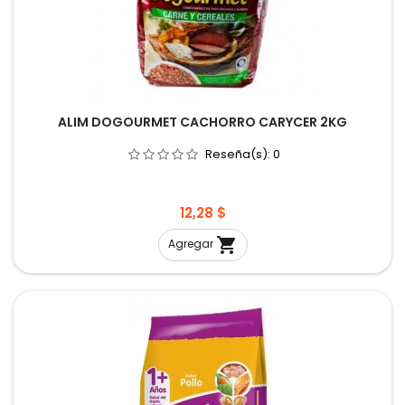
ALIM DOGOURMET CACHORRO CARYCER 2KG
Reseña(s):
0
Precio
12,28 $

Agregar