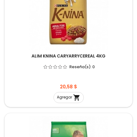
ALIM KNINA CARYARRYCEREAL 4KG
Reseña(s):
0
Precio
20,58 $

Agregar