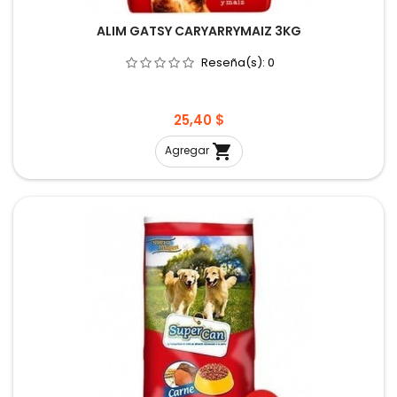
ALIM GATSY CARYARRYMAIZ 3KG
Reseña(s):
0
Precio
25,40 $

Agregar