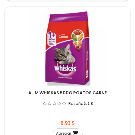
ALIM WHISKAS 500G PGATOS CARNE
Reseña(s):
0
Precio
6,93 $

Agregar