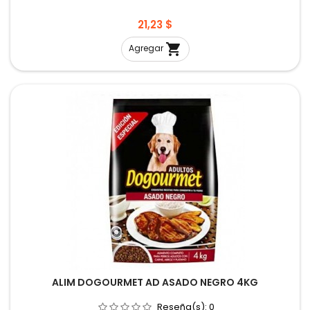
Precio
21,23 $

Agregar
ALIM DOGOURMET AD ASADO NEGRO 4KG
Reseña(s):
0