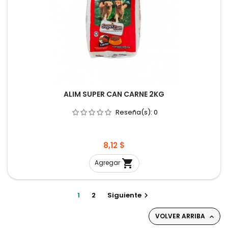
ALIM SUPER CAN CARNE 2KG
Reseña(s):
0
Precio
8,12 $

Agregar
1
2
Siguiente

VOLVER ARRIBA
