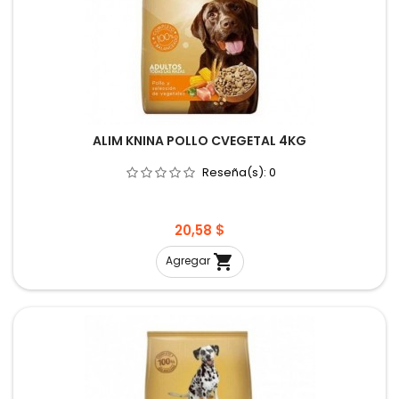
ALIM KNINA POLLO CVEGETAL 4KG
Reseña(s):
0
Precio
20,58 $

Agregar