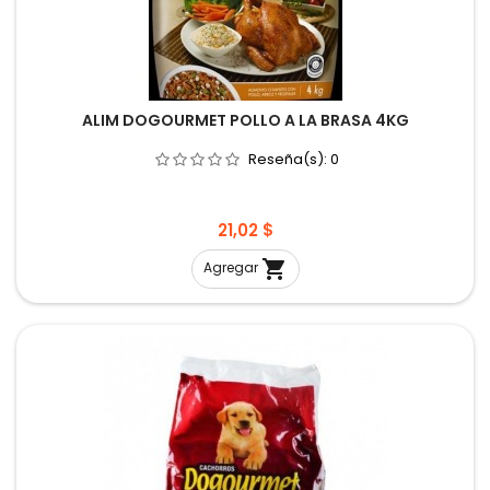
ALIM DOGOURMET POLLO A LA BRASA 4KG
Reseña(s):
0
Precio
21,02 $

Agregar