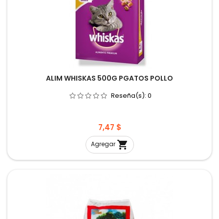
ALIM WHISKAS 500G PGATOS POLLO
Reseña(s):
0
Precio
7,47 $

Agregar