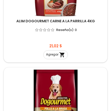
ALIM DOGOURMET CARNE A LA PARRILLA 4KG
Reseña(s):
0
Precio
21,02 $

Agregar