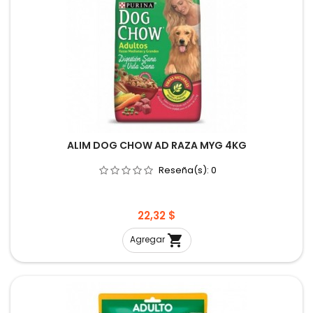
ALIM DOG CHOW AD RAZA MYG 4KG
Reseña(s):
0
Precio
22,32 $

Agregar