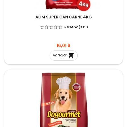
ALIM SUPER CAN CARNE 4KG
Reseña(s):
0
Precio
16,01 $

Agregar