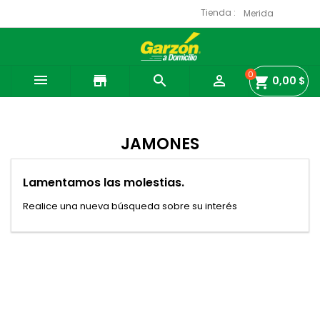
Tienda :
0

store


shopping_cart
0,00 $
JAMONES
Lamentamos las molestias.
Realice una nueva búsqueda sobre su interés