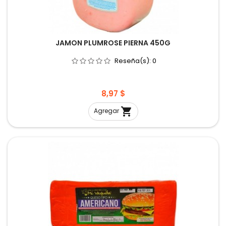
JAMON PLUMROSE PIERNA 450G
Reseña(s):
0
Precio
8,97 $

Agregar