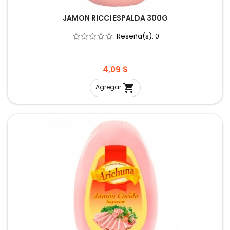
JAMON RICCI ESPALDA 300G
Reseña(s):
0
Precio
4,09 $

Agregar