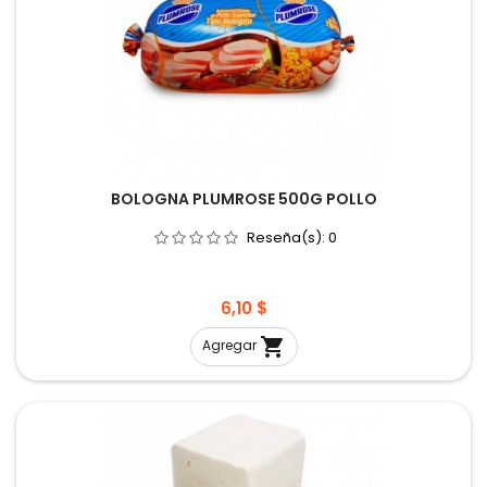
BOLOGNA PLUMROSE 500G POLLO
Reseña(s):
0
Precio
6,10 $

Agregar