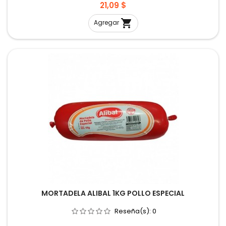
Precio
21,09 $

Agregar
MORTADELA ALIBAL 1KG POLLO ESPECIAL
Reseña(s):
0