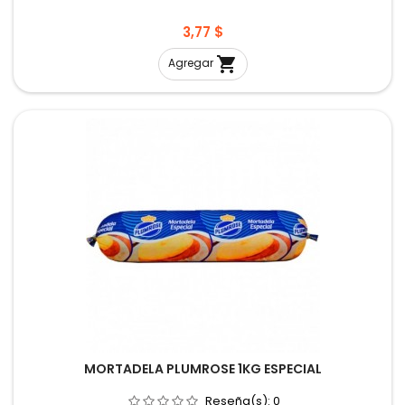
Precio
3,77 $

Agregar
MORTADELA PLUMROSE 1KG ESPECIAL
Reseña(s):
0