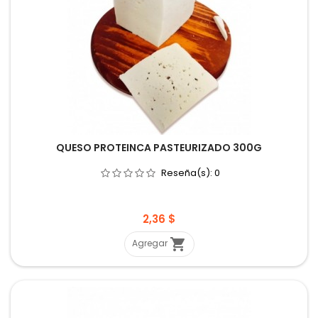
QUESO PROTEINCA PASTEURIZADO 300G
Reseña(s):
0
Precio
2,36 $

Agregar