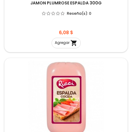
JAMON PLUMROSE ESPALDA 300G
Reseña(s):
0
Precio
6,08 $

Agregar