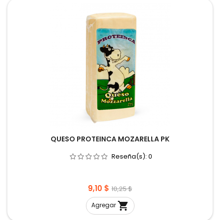
QUESO PROTEINCA MOZARELLA PK
Reseña(s):
0
Precio
Precio
9,10 $
10,25 $
base

Agregar