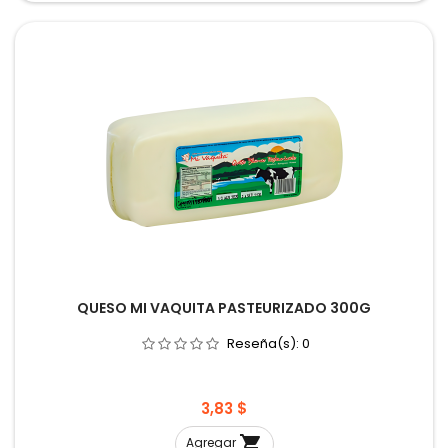
QUESO MI VAQUITA PASTEURIZADO 300G
Reseña(s):
0
Precio
3,83 $

Agregar