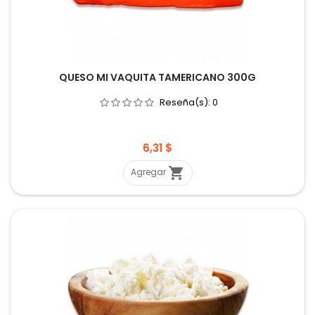
QUESO MI VAQUITA TAMERICANO 300G
Reseña(s):
0
Precio
6,31 $

Agregar