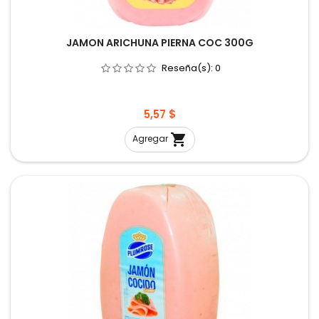
JAMON ARICHUNA PIERNA COC 300G
Reseña(s):
0
Precio
5,57 $

Agregar