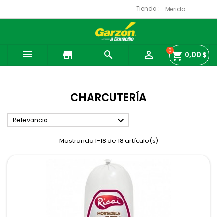
Tienda :
0

store


shopping_cart
0,00 $
CHARCUTERÍA

Relevancia
Mostrando 1-18 de 18 artículo(s)