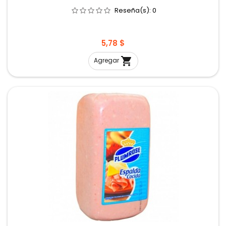
Reseña(s):
0
Precio
5,78 $

Agregar