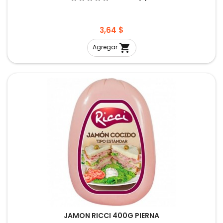
Precio
3,64 $

Agregar
JAMON RICCI 400G PIERNA