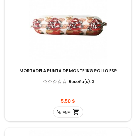
MORTADELA PUNTA DE MONTE 1KG POLLO ESP
Reseña(s):
0
Precio
5,50 $

Agregar