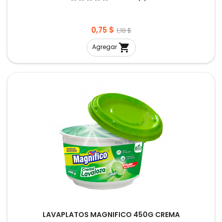
Precio
Precio
0,75 $
1,18 $
base

Agregar
LAVAPLATOS MAGNIFICO 450G CREMA