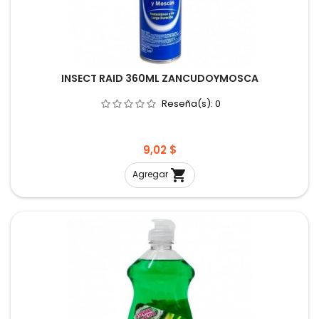
INSECT RAID 360ML ZANCUDOYMOSCA
Reseña(s):
0
Precio
9,02 $

Agregar