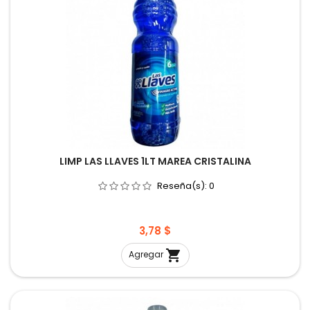
LIMP LAS LLAVES 1LT MAREA CRISTALINA
Reseña(s):
0
Precio
3,78 $

Agregar