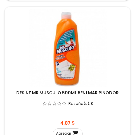
DESINF MR MUSCULO 500ML 5EN1 MAR PINODOR
Reseña(s):
0
Precio
4,87 $

Agregar