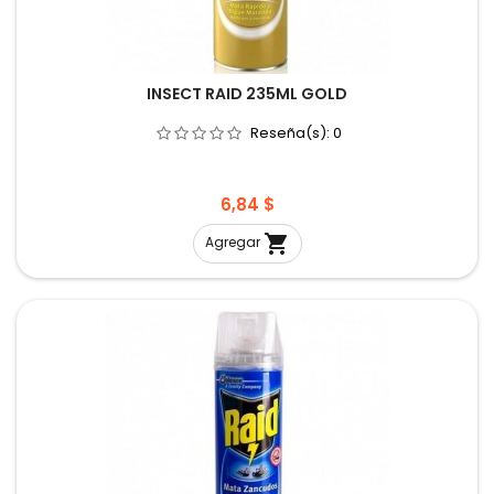
INSECT RAID 235ML GOLD
Reseña(s):
0
Precio
6,84 $

Agregar