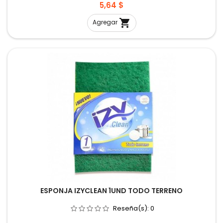
Precio
5,64 $

Agregar
ESPONJA IZYCLEAN 1UND TODO TERRENO
Reseña(s):
0