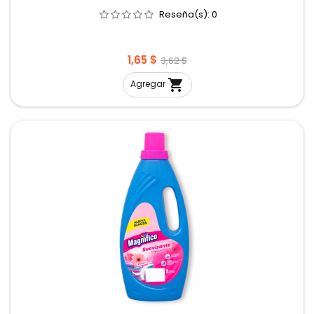
Reseña(s):
0
Precio
Precio
1,65 $
3,62 $
base

Agregar