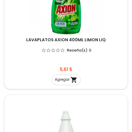
LAVAPLATOS AXION 400ML LIMON LIQ
Reseña(s):
0
Precio
5,61 $

Agregar