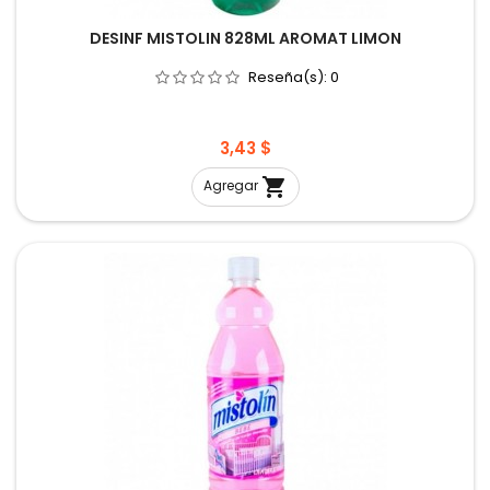
DESINF MISTOLIN 828ML AROMAT LIMON
Reseña(s):
0
Precio
3,43 $

Agregar