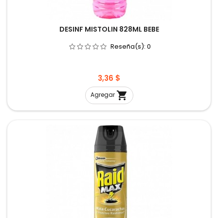
DESINF MISTOLIN 828ML BEBE
Reseña(s):
0
Precio
3,36 $

Agregar