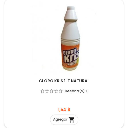
CLORO KRIS 1LT NATURAL
Reseña(s):
0
Precio
1,54 $

Agregar