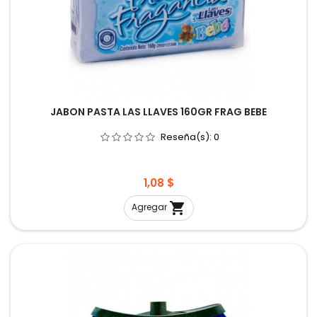
JABON PASTA LAS LLAVES 160GR FRAG BEBE
Reseña(s):
0
Precio
1,08 $

Agregar