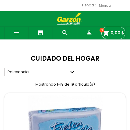
Tienda :
0

store


shopping_cart
0,00 $
CUIDADO DEL HOGAR

Relevancia
Mostrando 1-19 de 19 artículo(s)