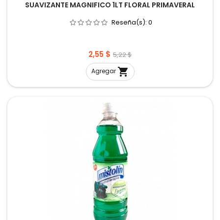
SUAVIZANTE MAGNIFICO 1LT FLORAL PRIMAVERAL
Reseña(s):
0
Precio
Precio
2,55 $
5,22 $
base

Agregar