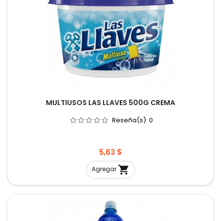
MULTIUSOS LAS LLAVES 500G CREMA
Reseña(s):
0
Precio
5,63 $

Agregar