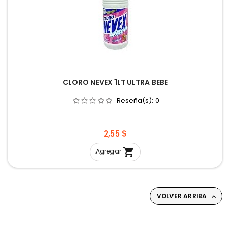
CLORO NEVEX 1LT ULTRA BEBE
Reseña(s):
0
Precio
2,55 $

Agregar
VOLVER ARRIBA
