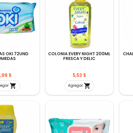
AS OKI 72UND
COLONIA EVERY NIGHT 200ML
CHA
UMEDAS
FRESCA Y DELIC
Precio
Precio
1,99 $
5,53 $


regar
Agregar