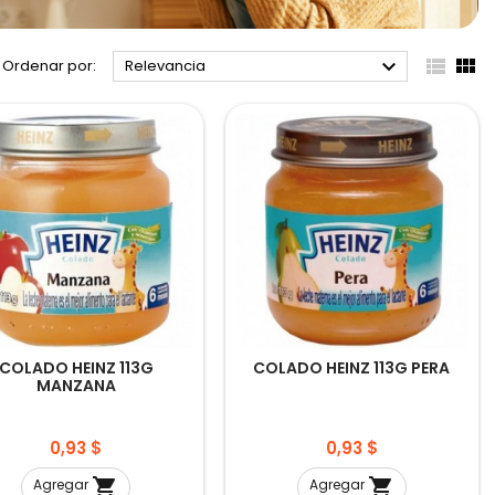



Ordenar por:
Relevancia
COLADO HEINZ 113G
COLADO HEINZ 113G PERA
MANZANA
Precio
Precio
0,93 $
0,93 $


Agregar
Agregar