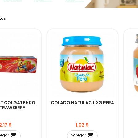
tos.
NT COLGATE 50G
COLADO NATULAC 113G PERA
STRAWBERRY
Precio
Precio
2,17 $
1,02 $


regar
Agregar