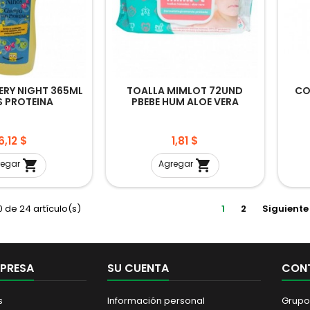
ERY NIGHT 365ML
TOALLA MIMLOT 72UND
CO
S PROTEINA
PBEBE HUM ALOE VERA
Precio
Precio
6,12 $
1,81 $


regar
Agregar
 de 24 artículo(s)
1
2
Siguiente
MPRESA
SU CUENTA
CON
s
Información personal
Grupo