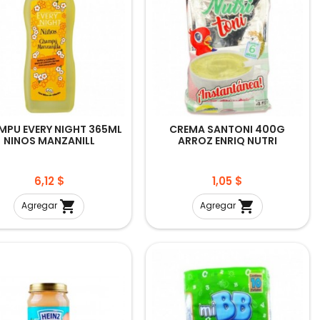
MPU EVERY NIGHT 365ML
CREMA SANTONI 400G
NINOS MANZANILL
ARROZ ENRIQ NUTRI
Precio
Precio
6,12 $
1,05 $


Agregar
Agregar