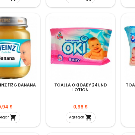
INZ 113G BANANA
TOALLA OKI BABY 24UND
TOA
LOTION
recio
Precio
0,94 $
0,96 $


regar
Agregar