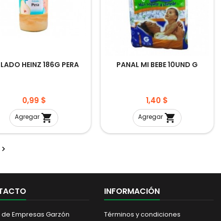
LADO HEINZ 186G PERA
PANAL MI BEBE 10UND G
Precio
Precio
0,99 $
1,40 $


Agregar
Agregar

TACTO
INFORMACIÓN
 de Empresas Garzón
Términos y condiciones