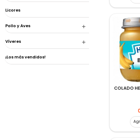
Licores
Pollo y Aves
Víveres
¡Los más vendidos!
COLADO HE
P
Ag