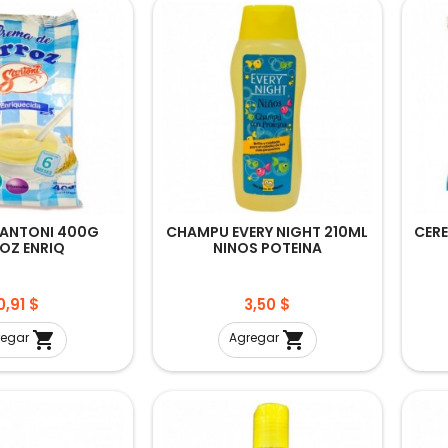
ANTONI 400G
CHAMPU EVERY NIGHT 210ML
CER
OZ ENRIQ
NINOS POTEINA
Precio
Precio
0,91 $
3,50 $


regar
Agregar