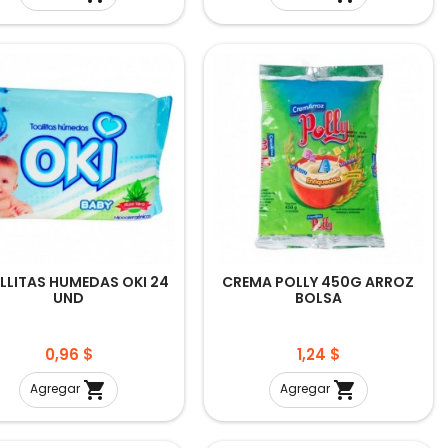
LLITAS HUMEDAS OKI 24
CREMA POLLY 450G ARROZ
UND
BOLSA
Precio
Precio
0,96 $
1,24 $


Agregar
Agregar