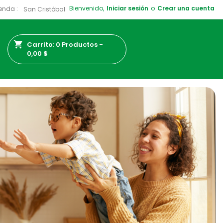
Bienvenido,
Iniciar sesión
o
Crear una cuenta
enda :
shopping_cart
Carrito:
0
Productos -
0,00 $