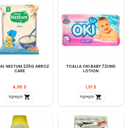
EAL NESTUM 225G ARROZ
TOALLA OKI BABY 72UND
CARE
LOTION
Precio
Precio
4,96 $
1,91 $


Agregar
Agregar