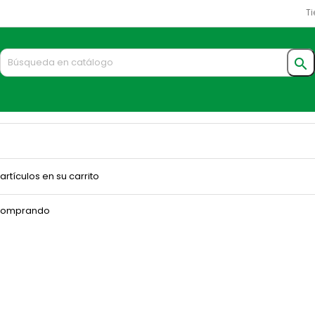
Ti

rtículos en su carrito
 comprando