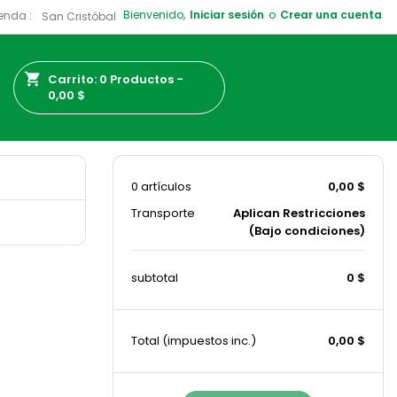
Bienvenido,
Iniciar sesión
o
Crear una cuenta
enda :
shopping_cart
Carrito:
0
Productos -
0,00 $
0 artículos
0,00 $
Transporte
Aplican Restricciones
(Bajo condiciones)
subtotal
0 $
Total
(impuestos inc.)
0,00 $