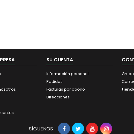
MPRESA
SU CUENTA
CON
s
Información personal
Grupo
Pedidos
Correo
nosotros
Facturas por abono
tiend
Direcciones
cuentes
SÍGUENOS