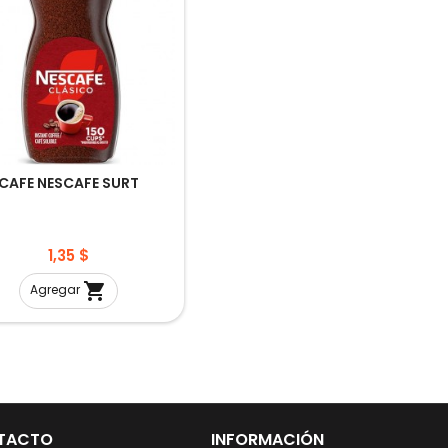
CAFE NESCAFE SURT
Precio
1,35 $

Agregar
TACTO
INFORMACIÓN