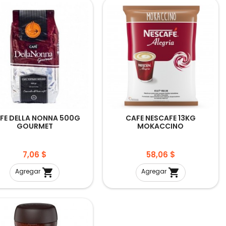
FE DELLA NONNA 500G
CAFE NESCAFE 13KG
GOURMET
MOKACCINO
Precio
Precio
7,06 $
58,06 $


Agregar
Agregar