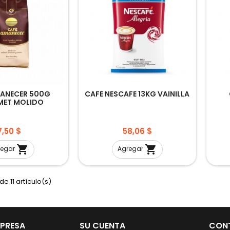
ANECER 500G
CAFE NESCAFE 13KG VAINILLA
ET MOLIDO
Precio
Precio
7,50 $
58,06 $


regar
Agregar
de 11 artículo(s)
MPRESA
SU CUENTA
CON