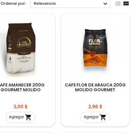



Ordenar por:
Relevancia
AFE AMANECER 200G
CAFE FLOR DE ARAUCA 200G
GOURMET MOLIDO
MOLIDO GOURMET
Precio
Precio
3,00 $
2,96 $


Agregar
Agregar