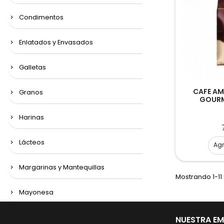
Condimentos
Enlatados y Envasados
Galletas
CAFE AM
Granos
GOURM
Harinas
Lácteos
Ag
Margarinas y Mantequillas
Mostrando 1-11 
Mayonesa
Panadería
NUESTRA E