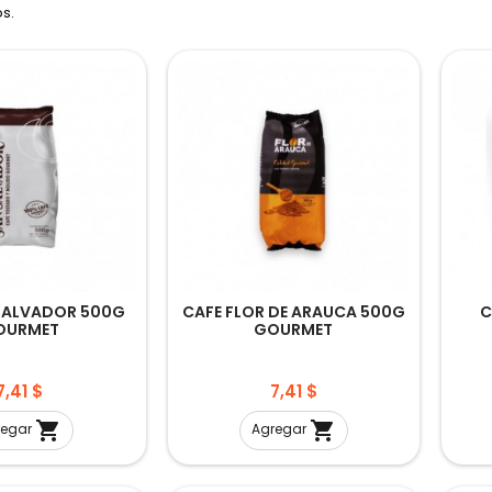
os.
 SALVADOR 500G
CAFE FLOR DE ARAUCA 500G
C
OURMET
GOURMET
Precio
Precio
7,41 $
7,41 $


regar
Agregar