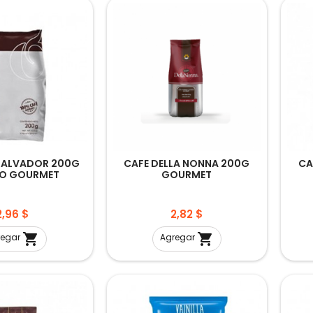
 SALVADOR 200G
CAFE DELLA NONNA 200G
CA
O GOURMET
GOURMET
Precio
Precio
2,96 $
2,82 $


regar
Agregar