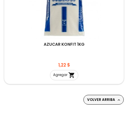
AZUCAR KONFIT 1KG
Precio
1,22 $

Agregar
VOLVER ARRIBA
