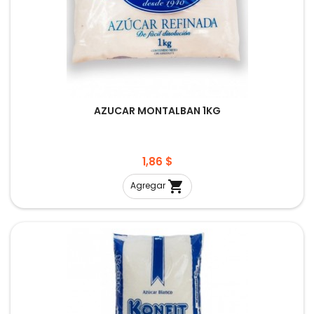
AZUCAR MONTALBAN 1KG
Precio
1,86 $

Agregar