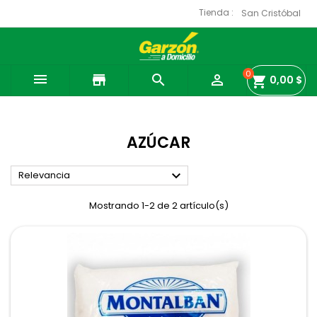
Tienda :
0

store


shopping_cart
0,00 $
AZÚCAR

Relevancia
Mostrando 1-2 de 2 artículo(s)