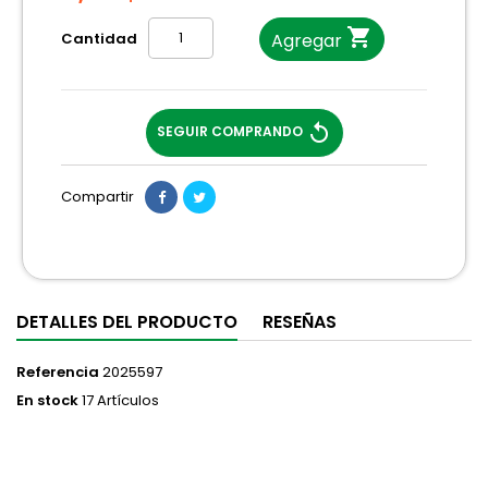

Cantidad
Agregar
replay
SEGUIR COMPRANDO
Compartir
DETALLES DEL PRODUCTO
RESEÑAS
Referencia
2025597
En stock
17 Artículos